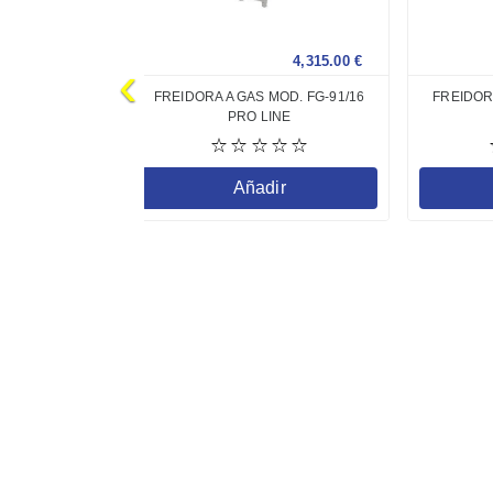
4,315.00
€
FREIDORA A GAS MOD. FG-91/16
FREIDORA
PRO LINE
Añadir