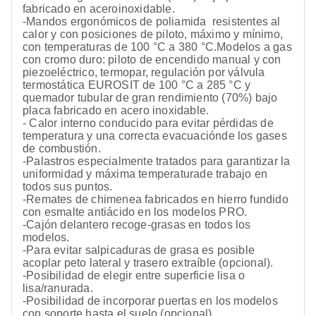
fabricado en aceroinoxidable.
-Mandos ergonómicos de poliamida resistentes al
calor y con posiciones de piloto, máximo y mínimo,
con temperaturas de 100 °C a 380 °C.Modelos a gas
con cromo duro: piloto de encendido manual y con
piezoeléctrico, termopar, regulación por válvula
termostática EUROSIT de 100 °C a 285 °C y
quemador tubular de gran rendimiento (70%) bajo
placa fabricado en acero inoxidable.
- Calor interno conducido para evitar pérdidas de
temperatura y una correcta evacuaciónde los gases
de combustión.
-Palastros especialmente tratados para garantizar la
uniformidad y máxima temperaturade trabajo en
todos sus puntos.
-Remates de chimenea fabricados en hierro fundido
con esmalte antiácido en los modelos PRO.
-Cajón delantero recoge-grasas en todos los
modelos.
-Para evitar salpicaduras de grasa es posible
acoplar peto lateral y trasero extraíble (opcional).
-Posibilidad de elegir entre superficie lisa o
lisa/ranurada.
-Posibilidad de incorporar puertas en los modelos
con soporte hasta el suelo (opcional).